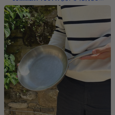
LA QUÊTE DE LA PERLE RARE
Je cherche la vérité sur le terrain.
Après des
dizaines de rencontres et de prototypes, je ne veux
plus de compromis.
Je cherche un partenaire qui partage mon exigence
technique et mon respect du produit. Je cherche
l'endroit où l'inox n'est pas juste un matériau, mais un
savoir-faire.