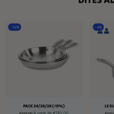
- 16%
- 4%
Choisissez les options
Ch
PACK 24/26/28 (-15%)
LE D
À partir de €190,00
€225,00
€115,