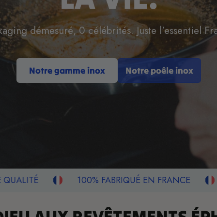
aging démesuré, 0 célébrités. Juste l'essentiel Fr
Notre gamme inox
Notre poêle inox
100% FABRIQUÉ EN FRANCE
GARANTIE À 
DIEU AUX REVÊTEMENTS
ÉP