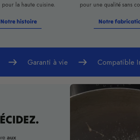
 pour la haute cuisine.
pour une qualité sans c
Notre histoire
Notre fabricati
Notre histoire
Notre fabricati
formance
Garanti à vie
Comp
ÉCIDEZ.
uve
aux