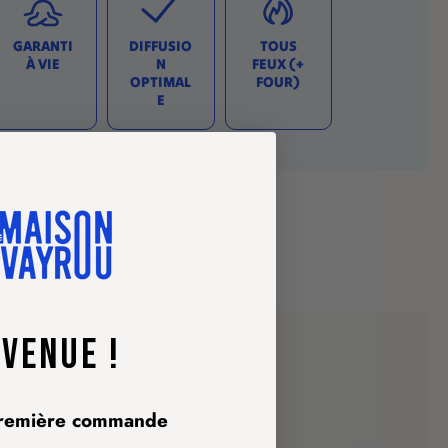
GARANTI
DIFFUSIO
TOUS
À VIE
N
FEUX (+
OPTIMAL
FOUR)
E
ISINE.
NVENUE !
première commande