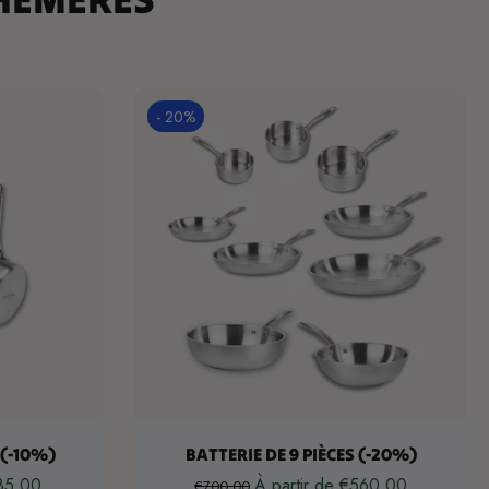
- 20%
ons
Choisissez les options
 (-10%)
BATTERIE DE 9 PIÈCES (-20%)
185,00
À partir de €560,00
€700,00