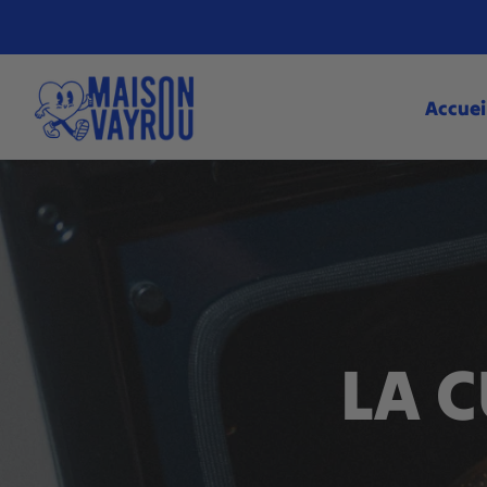
ler au
ontenu
Accuei
LA C