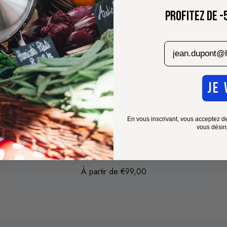
PROFITEZ DE -
email
JE 
En vous inscrivant, vous acceptez d
vous désin
Choisissez les options
WOK EN INOX
À partir de €99,00