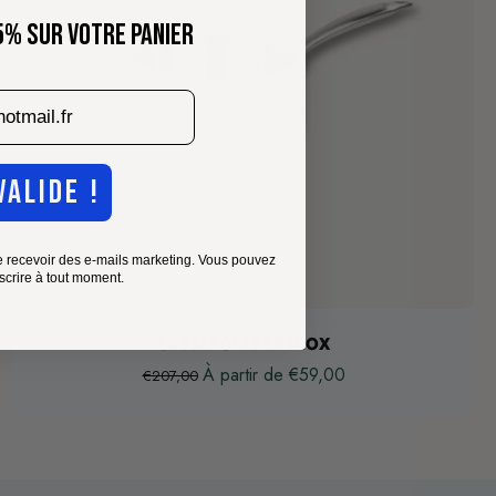
5% SUR VOTRE PANIER
VALIDE !
e recevoir des e-mails marketing. Vous pouvez
scrire à tout moment.
Choisissez les options
CASSEROLES EN INOX
À partir de €59,00
€207,00