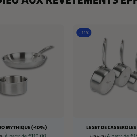
- 11%
oisissez les options
Choisissez les opti
UO MYTHIQUE (-10%)
LE SET DE CASSEROLES
À partir de €110,00
À partir de €
00
€207,00