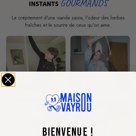
GOURMANDS
INSTANTS
Le crépitement d'une viande saisie, l'odeur des herbes
fraîches et le sourire de ceux qu'on aime.
BIENVENUE !