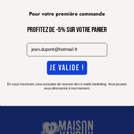
Pour votre première commande
PROFITEZ DE -5% SUR VOTRE PANIER
ON GARDE LE CONTACT ?
email
Recevez les nouvelles de notre atelier en Région Centre,
nos lancements de produits en avant-première et les petites
histoires de Maison Vayrou. Pas de spam, juste du partage.
JE VALIDE !
E-mail
S'abonner
En vous inscrivant, vous acceptez de recevoir des e-mails marketing. Vous pouvez
vous désinscrire à tout moment.